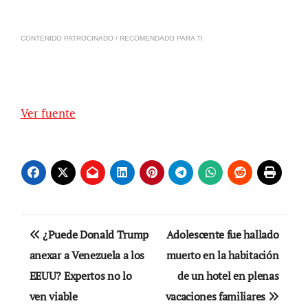
CONTENIDO PATROCINADO / RECOMENDADO PARA TI
Ver fuente
Navegación
¿Puede Donald Trump
Adolescente fue hallado
de
anexar a Venezuela a los
muerto en la habitación
EEUU? Expertos no lo
de un hotel en plenas
entradas
ven viable
vacaciones familiares