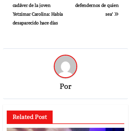
de
cadáver de la joven
defendernos de quien
Yetzimar Carolina: Había
sea’
entradas
desaparecido hace días
Por
Related Post