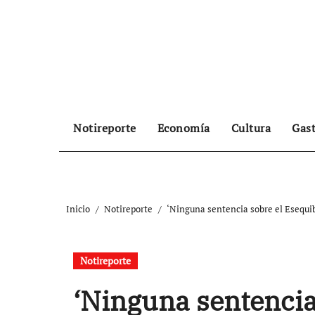
Ir
al
contenido
Notireporte
Economía
Cultura
Gas
Inicio
Notireporte
‘Ninguna sentencia sobre el Esequib
Notireporte
‘Ninguna sentencia