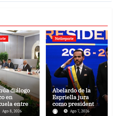
orte
Notireporte
núa diálogo
Abelardo de la
co en
Espriella jura
uela entre
como presidente
ierno y la
de Colombia para
Ago 8, 2026
Ago 7, 2026