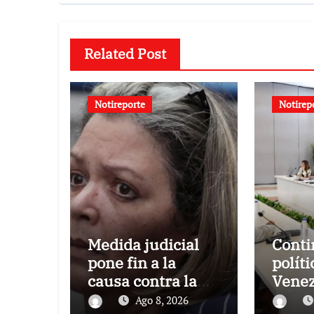
Related Post
Notireporte
Notirep
Medida judicial
Conti
pone fin a la
políti
causa contra la
Venez
exjuex Afiuni
el gob
Ago 8, 2026