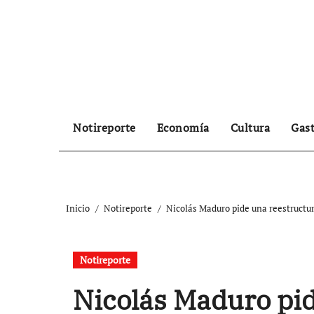
Ir
al
contenido
Notireporte
Economía
Cultura
Gas
Inicio
Notireporte
Nicolás Maduro pide una reestructur
Notireporte
Nicolás Maduro pi