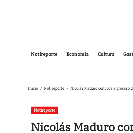
Ir
al
contenido
Notireporte
Economía
Cultura
Gas
Inicio
Notireporte
Nicolás Maduro convoca a proceso de
Notireporte
Nicolás Maduro co