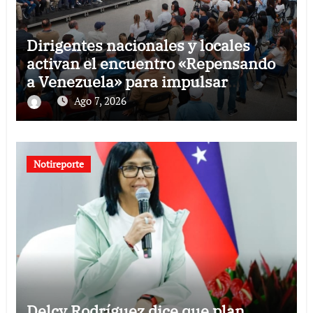
Dirigentes nacionales y locales
activan el encuentro «Repensando
a Venezuela» para impulsar
propuestas desde las comunidades
Ago 7, 2026
Notireporte
Delcy Rodríguez dice que plan