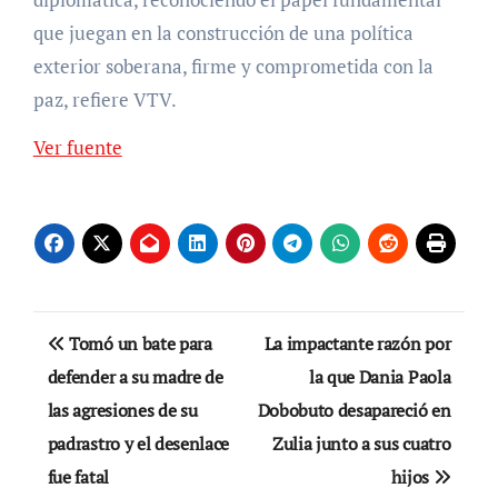
que juegan en la construcción de una política
exterior soberana, firme y comprometida con la
paz, refiere VTV.
Ver fuente
Navegación
Tomó un bate para
La impactante razón por
de
defender a su madre de
la que Dania Paola
las agresiones de su
Dobobuto desapareció en
entradas
padrastro y el desenlace
Zulia junto a sus cuatro
fue fatal
hijos