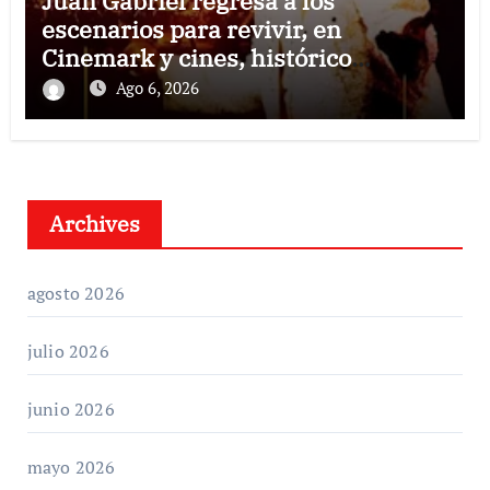
Juan Gabriel regresa a los
escenarios para revivir, en
Cinemark y cines, histórico
concierto en Palacio de Bellas Artes
Ago 6, 2026
Archives
agosto 2026
julio 2026
junio 2026
mayo 2026