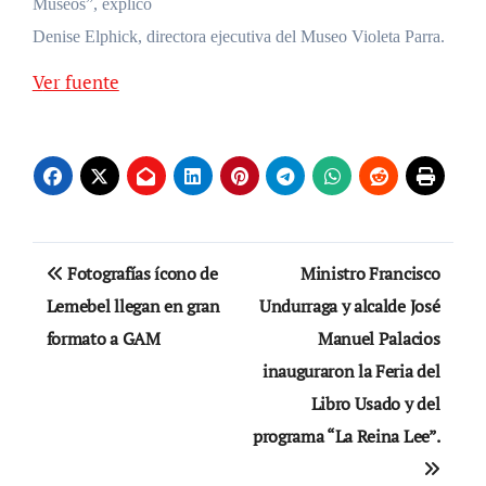
Museos”, explicó
Denise Elphick, directora ejecutiva del Museo Violeta Parra.
Ver fuente
Navegación
Fotografías ícono de
Ministro Francisco
de
Lemebel llegan en gran
Undurraga y alcalde José
formato a GAM
Manuel Palacios
entradas
inauguraron la Feria del
Libro Usado y del
programa “La Reina Lee”.