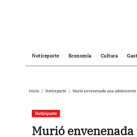
Ir
al
contenido
Notireporte
Economía
Cultura
Gas
Inicio
Notireporte
Murió envenenada una adolescente d
Notireporte
Murió envenenada 