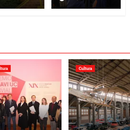
nismo Ana
desde el primer
ria en La
momento tras
a
terremotos del
24J
ltura
Cultura