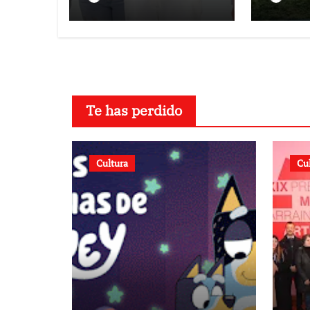
afectadas por los
urba
terremotos
Victo
Guair
Te has perdido
Cultura
Cu