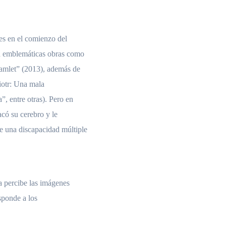
es en el comienzo del
en emblemáticas obras como
amlet” (2013), además de
iotr: Una mala
, entre otras). Pero en
acó su cerebro y le
e una discapacidad múltiple
ta percibe las imágenes
sponde a los