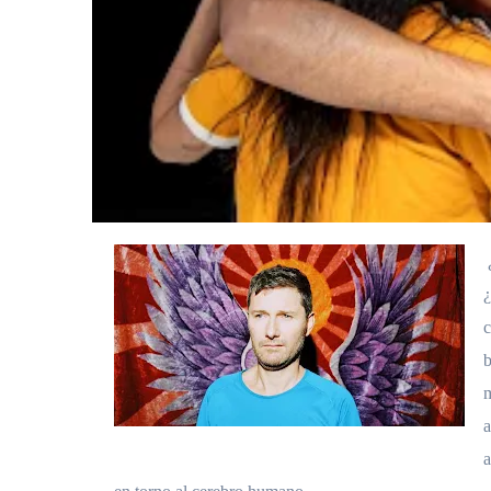
¿
c
b
m
a
a