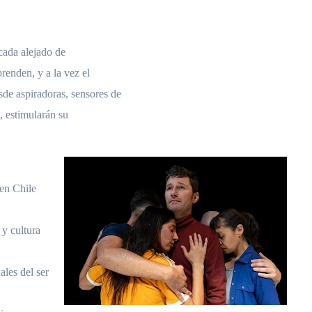
cada alejado de
renden, y a la vez el
de aspiradoras, sensores de
, estimularán su
 en Chile
 y cultura
les del ser