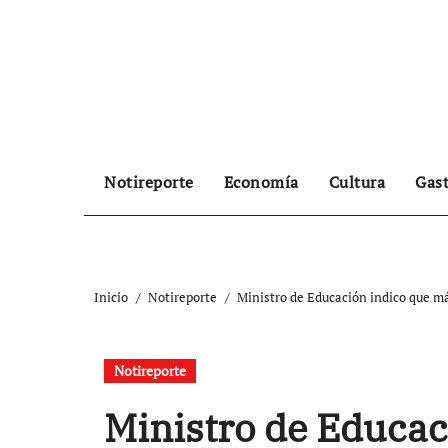
Ir
al
contenido
Notireporte
Economía
Cultura
Gas
Inicio
Notireporte
Ministro de Educación indico que má
Notireporte
Ministro de Educac