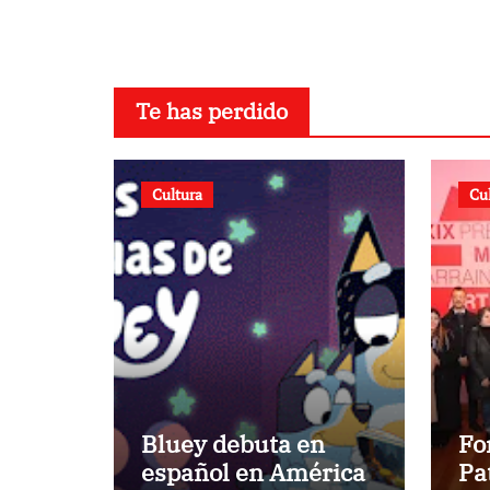
Guair
Te has perdido
Cultura
Cu
Bluey debuta en
Fo
español en América
Pa