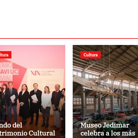
a
terremotos del
24J
ltura
Cultura
ndo del
Museo Jedimar
trimonio Cultural
celebra a los más