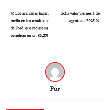
Navegación
Los aranceles hacen
fecha valor viernes 1 de
de
mella en los resultados
agosto de 2025
de Ford, que reduce su
entradas
beneficio en un 86,2%
Por