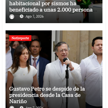
habitacional por sismos ha
beneficiado a unas 2.000 personas
en una semana
Ago 7, 2026
Notireporte
Gustavo Petro se despide de la
presidencia desde la Casa de
Nariño
Ago 7, 2026