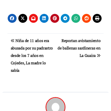
Navegación
Niña de 11 años era
Reportan avistamiento
de
abusada por su padrastro
de ballenas sardineras en
desde los 7 años en
La Guaira
entradas
Cojedes, La madre lo
sabía