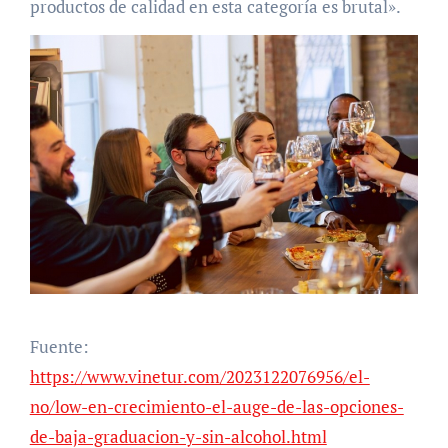
productos de calidad en esta categoría es brutal».
Fuente:
https://www.vinetur.com/2023122076956/el-
no/low-en-crecimiento-el-auge-de-las-opciones-
de-baja-graduacion-y-sin-alcohol.html