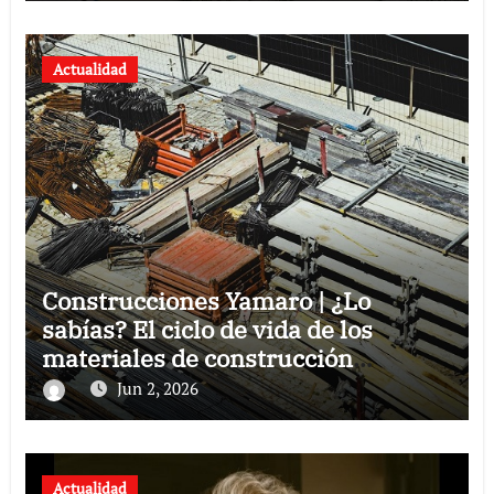
Actualidad
Construcciones Yamaro | ¿Lo
sabías? El ciclo de vida de los
materiales de construcción
revoluciona eficiencia en proyectos
Jun 2, 2026
modernos
Actualidad