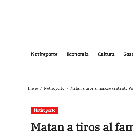
Ir
al
contenido
Notireporte
Economía
Cultura
Gas
Inicio
Notireporte
Matan a tiros al famoso cantante Pa
Notireporte
Matan a tiros al fa