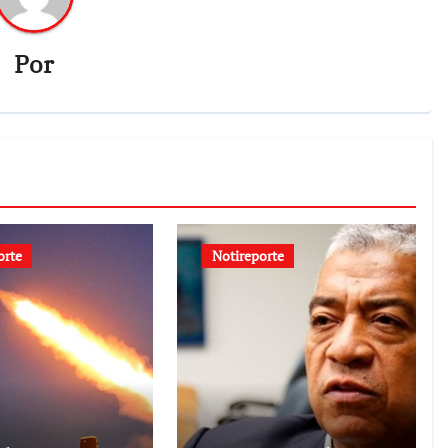
Por
orte
Notireporte