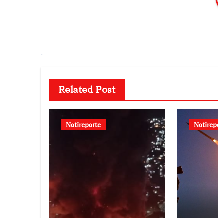
Related Post
Notireporte
Notirep