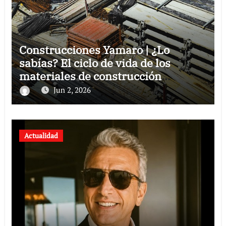
Construcciones Yamaro | ¿Lo
sabías? El ciclo de vida de los
materiales de construcción
revoluciona eficiencia en proyectos
Jun 2, 2026
modernos
Actualidad