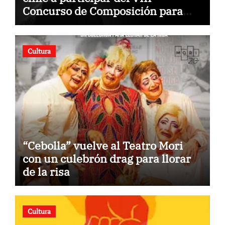
Concurso de Composición para
Orquestas Infanto Juveniles
“Jorge Peña Hen”
Cultura
“Cebolla” vuelve al Teatro Mori
con un culebrón drag para llorar
de la risa
Cultura