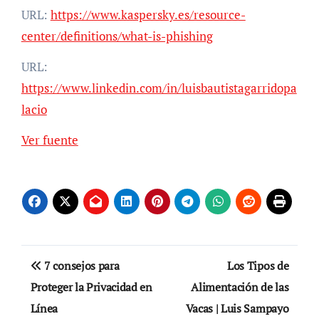
URL:
https://www.kaspersky.es/resource-
center/definitions/what-is-phishing
URL:
https://www.linkedin.com/in/luisbautistagarridopa
lacio
Navegación
Ver fuente
de
entradas
Navegación
7 consejos para
Los Tipos de
de
Proteger la Privacidad en
Alimentación de las
Línea
Vacas | Luis Sampayo
entradas