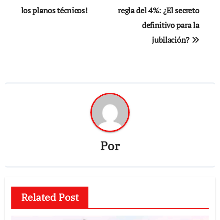
los planos técnicos!
regla del 4%: ¿El secreto
entradas
definitivo para la
jubilación?
Por
Related Post