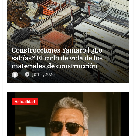
Construcciones Yamaro | ¿Lo
sabías? El ciclo de vida de los
materiales de construcción
revoluciona eficiencia en proyectos
Jun 2, 2026
modernos
Actualidad