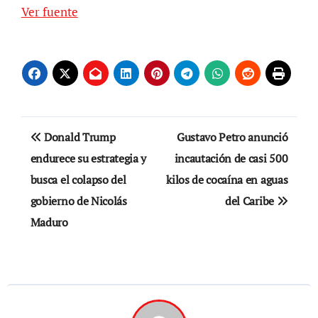
Ver fuente
Navegación
Donald Trump
Gustavo Petro anunció
de
endurece su estrategia y
incautación de casi 500
busca el colapso del
kilos de cocaína en aguas
entradas
gobierno de Nicolás
del Caribe
Maduro