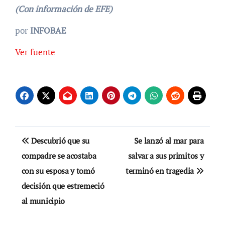
(Con información de EFE)
por
INFOBAE
Ver fuente
Navegación
Descubrió que su
Se lanzó al mar para
de
compadre se acostaba
salvar a sus primitos y
con su esposa y tomó
terminó en tragedia
entradas
decisión que estremeció
al municipio