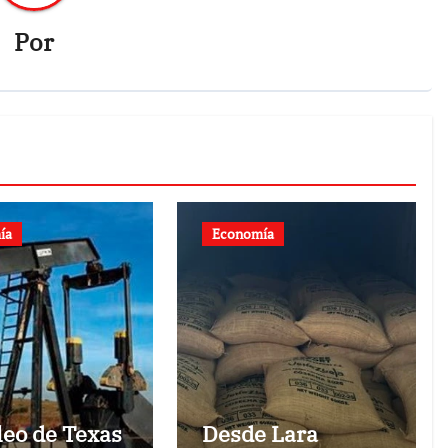
Por
ía
Economía
leo de Texas
Desde Lara