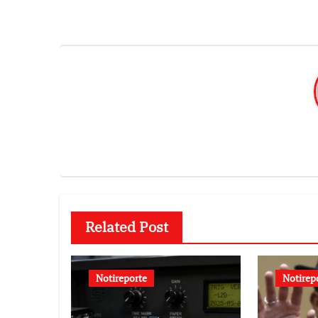
entradas
Related Post
Notireporte
Notirep