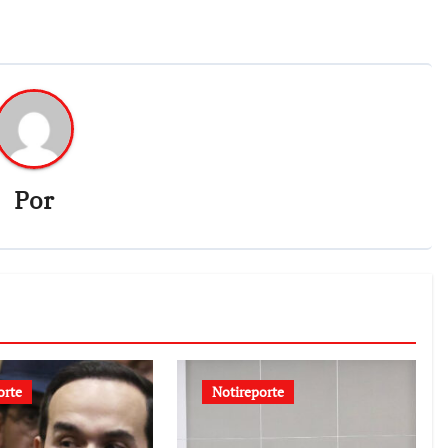
Por
orte
Notireporte