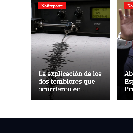
Notireporte
No
La explicación de los
Ab
dos temblores que
Es
ocurrieron en
Pr
Barquisimeto
me
po