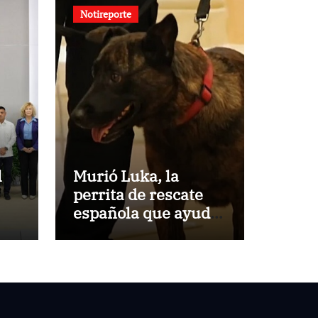
Notireporte
l
Murió Luka, la
perrita de rescate
española que ayudó
a buscar
s
sobrevivientes bajo
los escombros tras
los terremotos