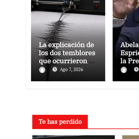
La explicación de
Abela
los dos temblores
Espri
que ocurrieron en
la Pr
Barquisimeto
medio
Ago 7, 2026
polar
Te has perdido