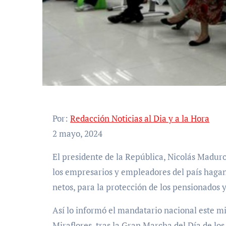
Por:
Redacción Noticias al Dia y a la Hora
2 mayo, 2024
El presidente de la República, Nicolás Maduro, anunció un proyecto de ley especial destinado a que
los empresarios y empleadores del país hagan
netos, para la protección de los pensionados 
Así lo informó el mandatario nacional este mi
Miraflores, tras la Gran Marcha del Día de los