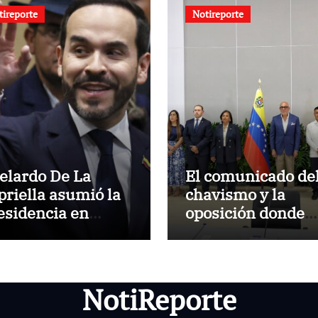
tireporte
Notireporte
elardo De La
El comunicado de
priella asumió la
chavismo y la
esidencia en
oposición donde
dio de una
indican que
larización
informarán al paí
oportunamente
sobre los avances
NotiReporte
alcanzado