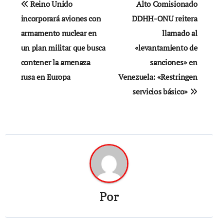
Reino Unido
Alto Comisionado
de
incorporará aviones con
DDHH-ONU reitera
armamento nuclear en
llamado al
entradas
un plan militar que busca
«levantamiento de
contener la amenaza
sanciones» en
rusa en Europa
Venezuela: «Restringen
servicios básico»
Por