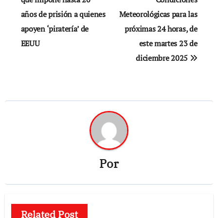
de
años de prisión a quienes
Meteorológicas para las
entradas
apoyen ‘piratería’ de
próximas 24 horas, de
EEUU
este martes 23 de
diciembre 2025
Por
Related Post