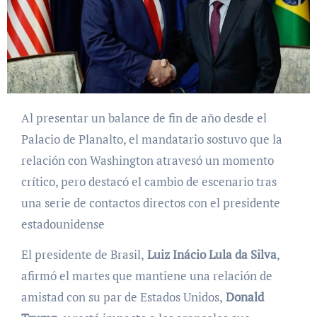
Al presentar un balance de fin de año desde el
Palacio de Planalto, el mandatario sostuvo que la
relación con Washington atravesó un momento
crítico, pero destacó el cambio de escenario tras
una serie de contactos directos con el presidente
estadounidense
El presidente de Brasil,
Luiz Inácio Lula da Silva
,
afirmó el martes que mantiene una relación de
amistad con su par de Estados Unidos,
Donald