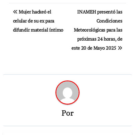
Navegación
Mujer hackeó el
INAMEH presentó las
de
celular de su ex para
Condiciones
difundir material íntimo
Meteorológicas para las
entradas
próximas 24 horas, de
este 20 de Mayo 2025
Por