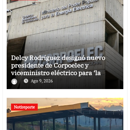
Delcy Rodríguez designó nuevo
presidente de Corpoelec y
viceministro eléctrico para ‘la
recuperación del servicio’
Ago 9, 2026
Notireporte