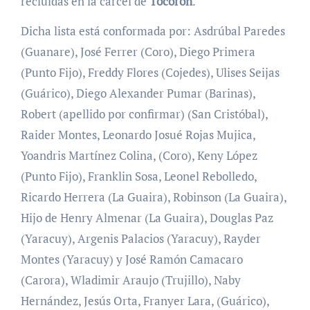
recluídas en la cárcel de
Tocorón
.
Dicha lista está conformada por: Asdrúbal Paredes
(Guanare), José Ferrer (Coro), Diego Primera
(Punto Fijo), Freddy Flores (Cojedes), Ulises Seijas
(Guárico), Diego Alexander Pumar (Barinas),
Robert (apellido por confirmar) (San Cristóbal),
Raider Montes, Leonardo Josué Rojas Mujica,
Yoandris Martínez Colina, (Coro), Keny López
(Punto Fijo), Franklin Sosa, Leonel Rebolledo,
Ricardo Herrera (La Guaira), Robinson (La Guaira),
Hijo de Henry Almenar (La Guaira), Douglas Paz
(Yaracuy), Argenis Palacios (Yaracuy), Rayder
Montes (Yaracuy) y José Ramón Camacaro
(Carora), Wladimir Araujo (Trujillo), Naby
Hernández, Jesús Orta, Franyer Lara, (Guárico),