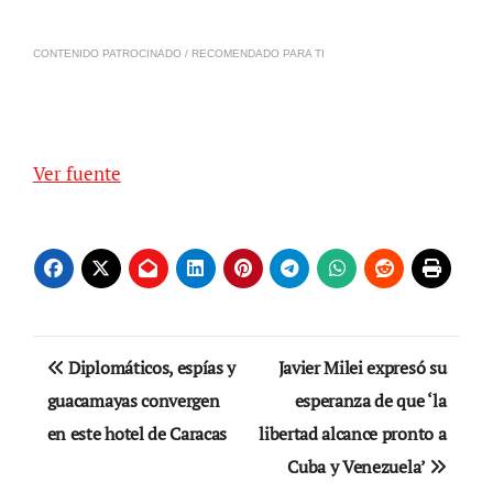
CONTENIDO PATROCINADO / RECOMENDADO PARA TI
Ver fuente
Navegación
Diplomáticos, espías y
Javier Milei expresó su
de
guacamayas convergen
esperanza de que ‘la
en este hotel de Caracas
libertad alcance pronto a
entradas
Cuba y Venezuela’