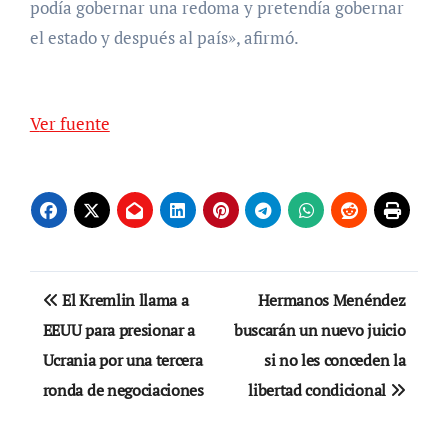
podía gobernar una redoma y pretendía gobernar
el estado y después al país», afirmó.
Ver fuente
Navegación
El Kremlin llama a
Hermanos Menéndez
de
EEUU para presionar a
buscarán un nuevo juicio
Ucrania por una tercera
si no les conceden la
entradas
ronda de negociaciones
libertad condicional