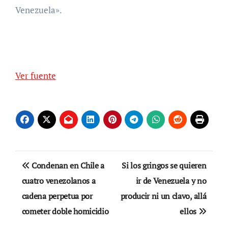
Venezuela».
Ver fuente
Navegación
Condenan en Chile a
Si los gringos se quieren
de
cuatro venezolanos a
ir de Venezuela y no
cadena perpetua por
producir ni un clavo, allá
entradas
cometer doble homicidio
ellos