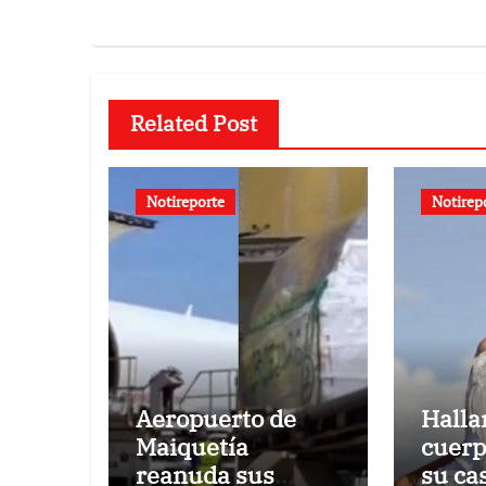
Related Post
Notireporte
Notirep
Aeropuerto de
Halla
Maiquetía
cuerp
reanuda sus
su ca