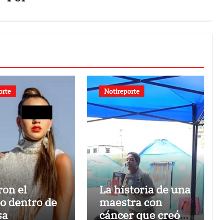
orte
Notireporte
ron el
La historia de una
o dentro de
maestra con
sa
cáncer que creó