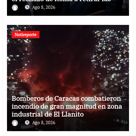
restricciones
Ago 8, 2026
Notireporte
Bomberos de Caracas combatieron
incendio de gran magnitud en zona
industrial de El Llanito
Ago 8, 2026