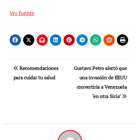
Ver fuente
Navegación
Recomendaciones
Gustavo Petro alertó que
de
para cuidar tu salud
una invasión de EEUU
convertiría a Venezuela
entradas
‘en otra Siria’