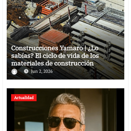
Construcciones Yamaro | ¿Lo
sabías? El ciclo de vida de los
materiales de construcción
revoluciona eficiencia en proyectos
Jun 2, 2026
modernos
Actualidad