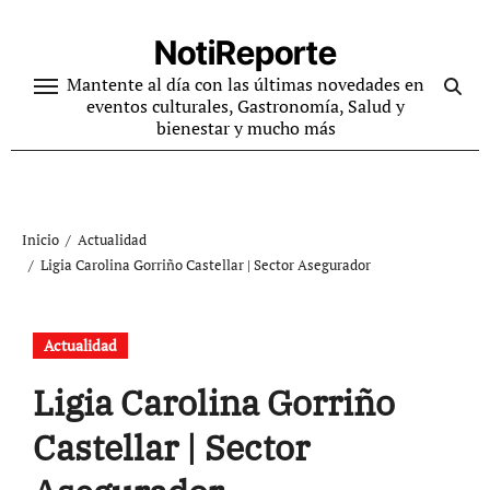
Ir
al
NotiReporte
contenido
Mantente al día con las últimas novedades en
eventos culturales, Gastronomía, Salud y
bienestar y mucho más
Inicio
Actualidad
Ligia Carolina Gorriño Castellar | Sector Asegurador
Actualidad
Ligia Carolina Gorriño
Castellar | Sector