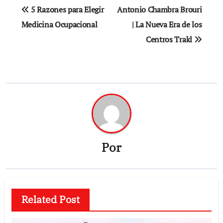
Navegación
5 Razones para Elegir
Antonio Chambra Brouri
de
Medicina Ocupacional
| La Nueva Era de los
Centros Trakl
entradas
Por
Related Post