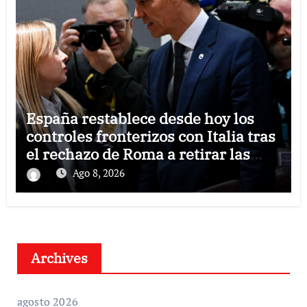
España restablece desde hoy los
controles fronterizos con Italia tras
el rechazo de Roma a retirar las
restricciones
Ago 8, 2026
Archives
agosto 2026