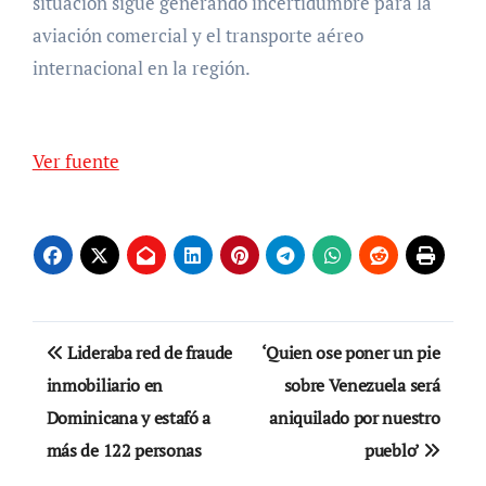
situación sigue generando incertidumbre para la
aviación comercial y el transporte aéreo
internacional en la región.
Ver fuente
Navegación
Lideraba red de fraude
‘Quien ose poner un pie
de
inmobiliario en
sobre Venezuela será
Dominicana y estafó a
aniquilado por nuestro
entradas
más de 122 personas
pueblo’