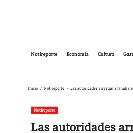
Ir
al
contenido
Notireporte
Economía
Cultura
Gas
Inicio
Notireporte
Las autoridades arrestan a familiar
Notireporte
Las autoridades arr