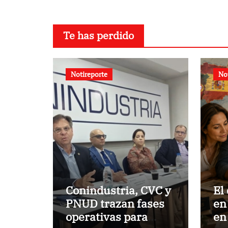
nacio
parte
con v
Te has perdido
famil
Españ
Notireporte
No
Conindustria, CVC y
El
PNUD trazan fases
en
operativas para
en 