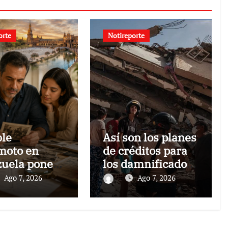
orte
Notireporte
ble
Así son los planes
moto en
de créditos para
uela pone
los damnificados
foco las
de los terremotos
Ago 7, 2026
Ago 7, 2026
nativas
es para
tar la