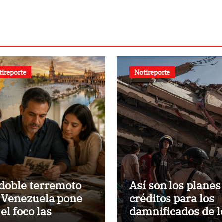
nalidad por
 de personas
ínculos
iares en
a y Portugal
tireporte
Notireporte
 doble terremoto
Así son los planes
 Venezuela pone
créditos para los
el foco las
damnificados de l