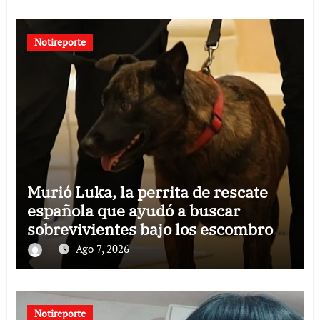
Notireporte
Murió Luka, la perrita de rescate
española que ayudó a buscar
sobrevivientes bajo los escombros
tras los terremotos
Ago 7, 2026
Notireporte