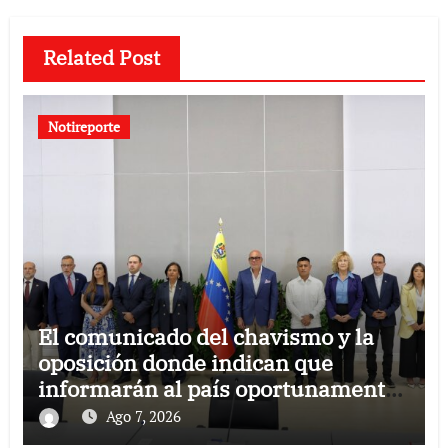
Related Post
Notireporte
El comunicado del chavismo y la
oposición donde indican que
informarán al país oportunamente
sobre los avances alcanzado
Ago 7, 2026