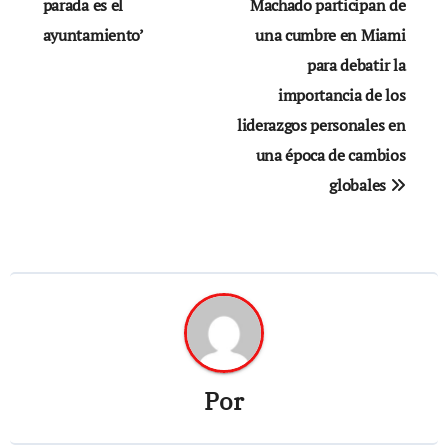
de
parada es el
Machado participan de
ayuntamiento’
una cumbre en Miami
entradas
para debatir la
importancia de los
liderazgos personales en
una época de cambios
globales
Por