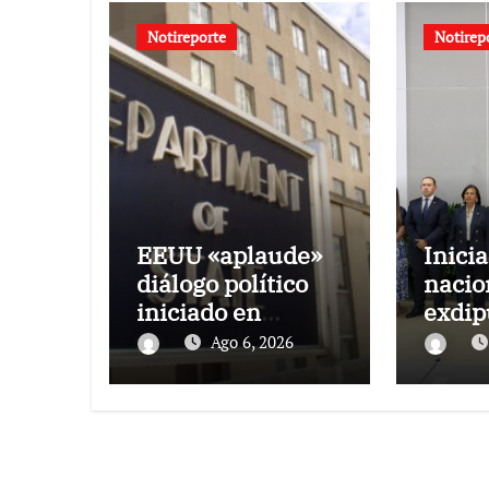
Notireporte
Notirep
EEUU «aplaude»
Inicia
diálogo político
nacio
iniciado en
exdip
Venezuela
oposi
Ago 6, 2026
AN de