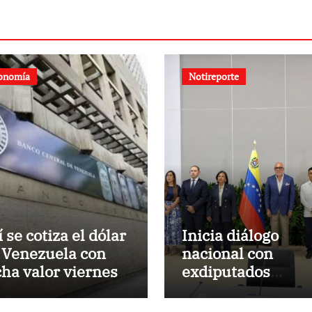
onomía
Notireporte
 se cotiza el dólar
Inicia diálogo
 Venezuela con
nacional con
cha valor viernes 7
exdiputados
 agosto de 2026
opositores de la 
de 2015