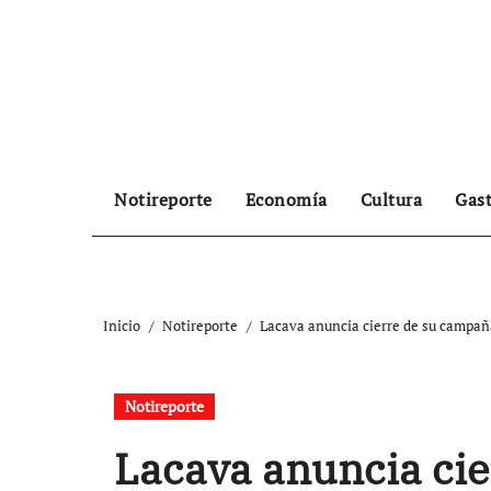
Ir
al
contenido
Notireporte
Economía
Cultura
Gas
Inicio
Notireporte
Lacava anuncia cierre de su campaña
Notireporte
Lacava anuncia cie