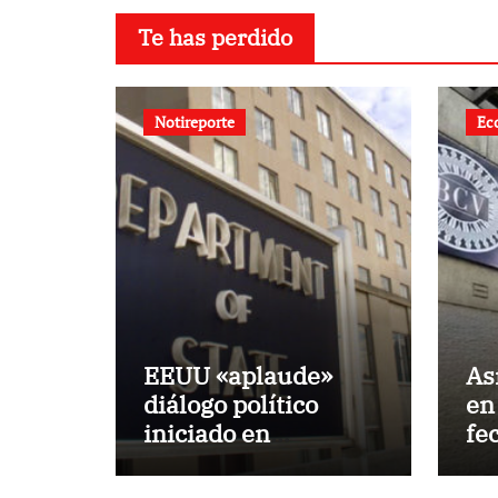
Te has perdido
Notireporte
Ec
EEUU «aplaude»
Así
diálogo político
en
iniciado en
fe
Venezuela
de