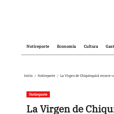
Ir
al
contenido
Notireporte
Economía
Cultura
Gas
Inicio
Notireporte
La Virgen de Chiquinquirá recorre va
Notireporte
La Virgen de Chiqu