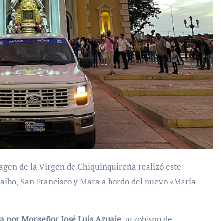
aibo, San Francisco y Mara a bordo del nuevo «María
a por Monseñor José Luis Azuaje
, arzobispo de