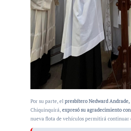
Por su parte, el
presbítero Nedward Andrade,
Chiquinquirá,
expresó su agradecimiento con
nueva flota de vehículos permitirá continuar c