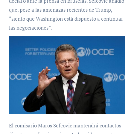
declaró ante la prensa en Bruselas. Sefcovic añadió
que, pese a las amenazas recientes de Trump,
“siento que Washington está dispuesto a continuar
las negociaciones”.
El comisario Maros Sefcovic mantendrá contactos