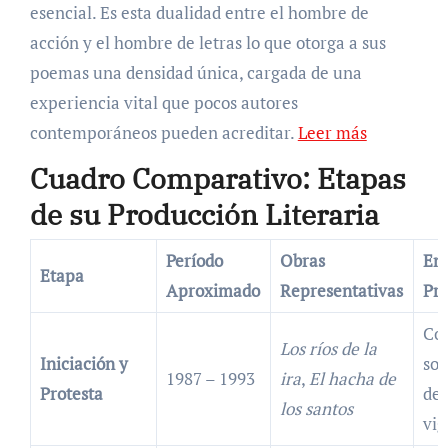
esencial. Es esta dualidad entre el hombre de
acción y el hombre de letras lo que otorga a sus
poemas una densidad única, cargada de una
experiencia vital que pocos autores
contemporáneos pueden acreditar.
Leer más
Cuadro Comparativo: Etapas
de su Producción Literaria
Período
Obras
En
Etapa
Aproximado
Representativas
Pri
Co
Los ríos de la
Iniciación y
soc
1987 – 1993
ira
,
El hacha de
Protesta
den
los santos
vig