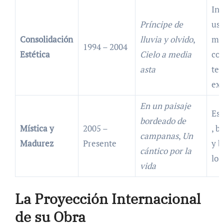
Int
Príncipe de
uso
Consolidación
lluvia y olvido
,
me
1994 – 2004
Estética
Cielo a media
com
asta
te
exi
En un paisaje
Esp
bordeado de
Mística y
2005 –
, b
campanas
,
Un
Madurez
Presente
y b
cántico por la
lo 
vida
La Proyección Internacional
de su Obra