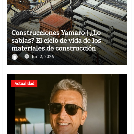
Construcciones Yamaro | ¿Lo
sabías? El ciclo de vida de los
materiales de construcción
revoluciona eficiencia en proyectos
Jun 2, 2026
modernos
Actualidad