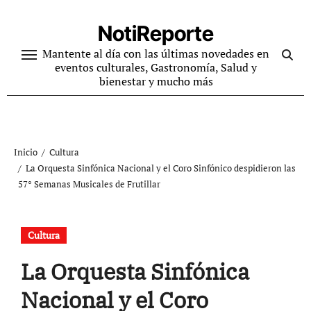
Ir
al
NotiReporte
contenido
Mantente al día con las últimas novedades en
eventos culturales, Gastronomía, Salud y
bienestar y mucho más
Inicio
Cultura
La Orquesta Sinfónica Nacional y el Coro Sinfónico despidieron las
57° Semanas Musicales de Frutillar
Cultura
La Orquesta Sinfónica
Nacional y el Coro