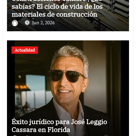
sabías? El ciclo de vida de los
materiales de construcción
revoluciona eficiencia en proyectos
Jun 2, 2026
modernos
Actualidad
Éxito jurídico para José Leggio
Cassara en Florida