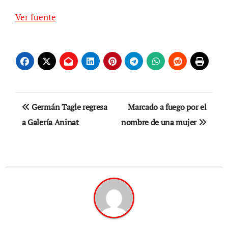
Ver fuente
Navegación
Germán Tagle regresa
Marcado a fuego por el
de
a Galería Aninat
nombre de una mujer
entradas