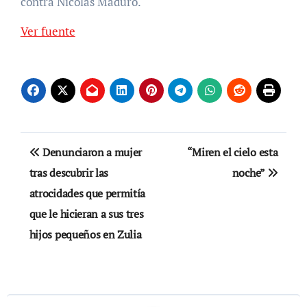
contra Nicolás Maduro.
Ver fuente
Navegación
Denunciaron a mujer
“Miren el cielo esta
de
tras descubrir las
noche”
atrocidades que permitía
entradas
que le hicieran a sus tres
hijos pequeños en Zulia