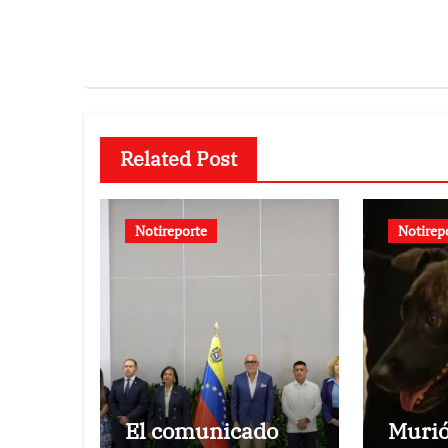
Related Post
Notireporte
Notirep
El comunicado
Murió