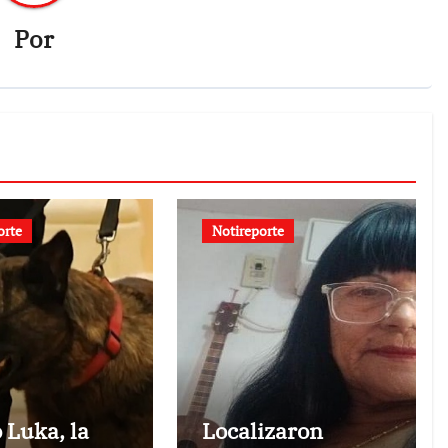
Por
orte
Notireporte
 Luka, la
Localizaron