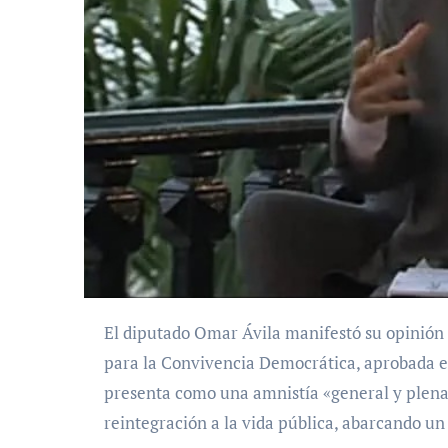
El diputado Omar Ávila manifestó su opinión sobre la reciente promulgación de la Ley de Amnistía
para la Convivencia Democrática, aprobada el
presenta como una amnistía «general y plena»,
reintegración a la vida pública, abarcando un