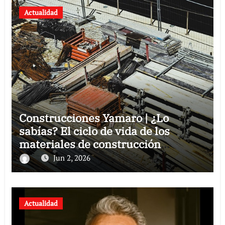
Actualidad
Construcciones Yamaro | ¿Lo
sabías? El ciclo de vida de los
materiales de construcción
revoluciona eficiencia en proyectos
Jun 2, 2026
modernos
Actualidad