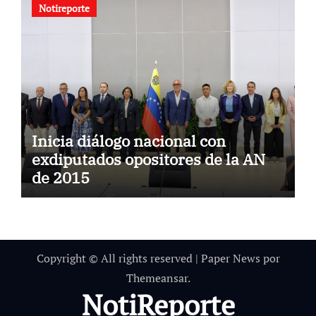
Notireporte
Inicia diálogo nacional con
exdiputados opositores de la AN
de 2015
Copyright © All rights reserved
|
Paper News
por
Themeansar
.
NotiReporte