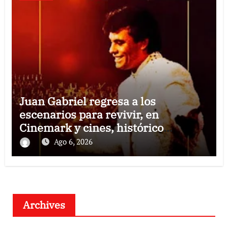
Juan Gabriel regresa a los
escenarios para revivir, en
Cinemark y cines, histórico
concierto en Palacio de Bellas Artes
Ago 6, 2026
Archives