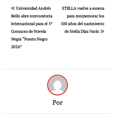
Navegación
Universidad Andrés
STELLA vuelve a escena
de
Bello abre convocatoria
para conmemorar los
internacional para el 5°
100 años del nacimiento
entradas
Concurso de Novela
de Stella Díaz Varín
Negra “Puerto Negro
2026”
Por