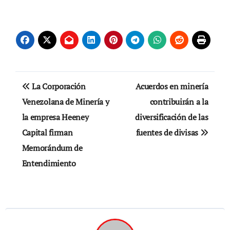
Navegación
La Corporación
Acuerdos en minería
de
Venezolana de Minería y
contribuirán a la
la empresa Heeney
diversificación de las
entradas
Capital firman
fuentes de divisas
Memorándum de
Entendimiento