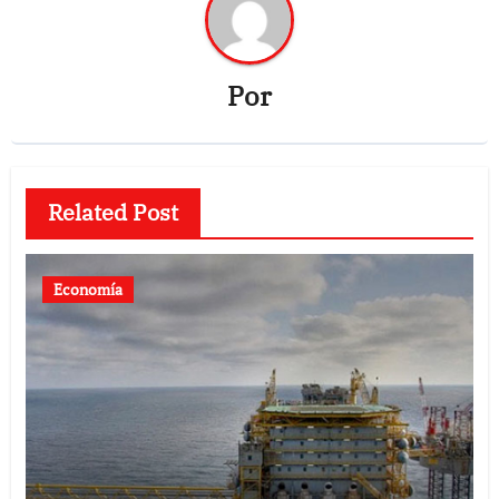
Por
Related Post
Economía