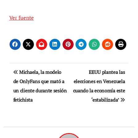
Ver fuente
Navegación
Michaela, la modelo
EEUU plantea las
de
de OnlyFans que mató a
elecciones en Venezuela
un cliente durante sesión
cuando la economía este
entradas
fetichista
‘estabilizada’