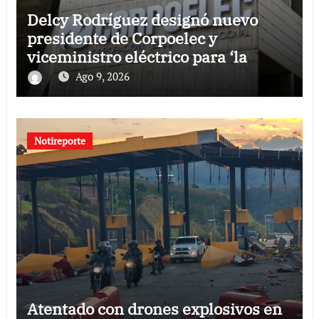
Delcy Rodríguez designó nuevo
presidente de Corpoelec y
viceministro eléctrico para ‘la
recuperación del servicio’
Ago 9, 2026
Notireporte
Atentado con drones explosivos en