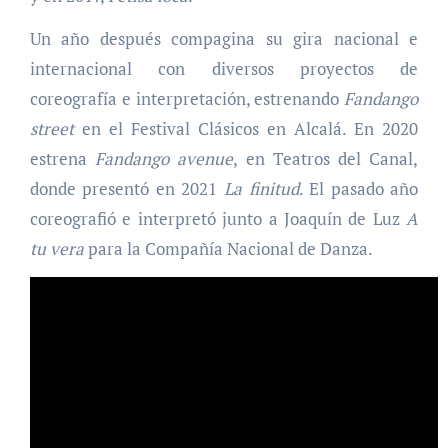
Un año después compagina su gira nacional e
internacional con diversos proyectos de
coreografía e interpretación, estrenando
Fandango
street
en el Festival Clásicos en Alcalá. En 2020
estrena
Fandango avenue
, en Teatros del Canal,
donde presentó en 2021
La finitud
. El pasado año
coreografió e interpretó junto a Joaquín de Luz
A
tu vera
para la Compañía Nacional de Danza.