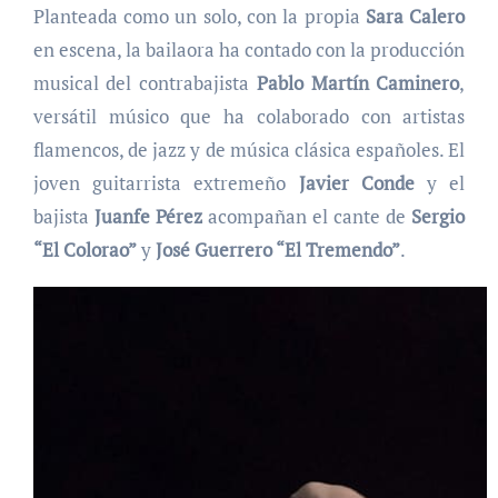
Planteada como un solo, con la propia
Sara Calero
en escena, la bailaora ha contado con la producción
musical del contrabajista
Pablo Martín Caminero
,
versátil músico que ha colaborado con artistas
flamencos, de jazz y de música clásica españoles. El
joven guitarrista extremeño
Javier Conde
y el
bajista
Juanfe Pérez
acompañan el cante de
Sergio
“El Colorao”
y
José Guerrero “El Tremendo”
.