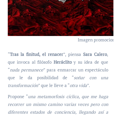
Imagen promocional
“
Tras la finitud, el renacer
”, piensa
Sara Calero
,
que invoca al filósofo
Heráclito
y su idea de que
“
nada permanece
” para enmarcar un espectáculo
que le da posibilidad de “
soñar con una
transformación
” que le lleve a “
otra vida
”.
Propone “
una metamorfosis cíclica, que me haga
recorrer un mismo camino varias veces pero con
diferentes estados de conciencia, llegando así a