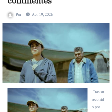
continentes
Por
Abr 19, 2026
Tras su
recorrid
o por