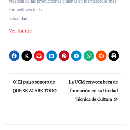
vigencia de las producciones chilenas en los mercados más
competitivos de la
actualidad.
Ver fuente
Navegación
El pulso sonoro de
La UCM convoca beca de
de
QUE SE ACABE TODO
formación en su Unidad
Técnica de Cultura
entradas