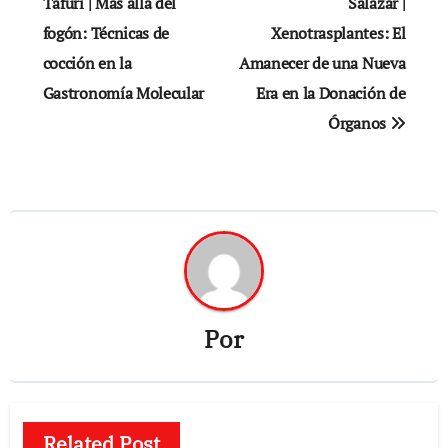
de
Tafuri | Más allá del
Salazar |
fogón: Técnicas de
Xenotrasplantes: El
entradas
cocción en la
Amanecer de una Nueva
Gastronomía Molecular
Era en la Donación de
Órganos
Por
Related Post