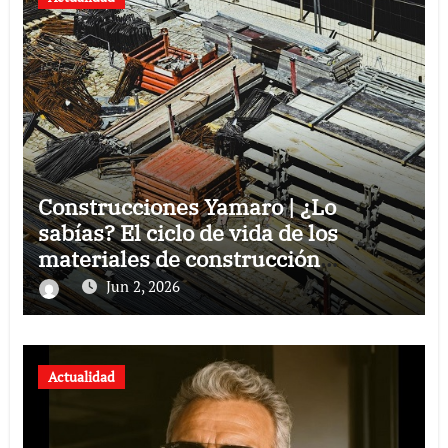
Construcciones Yamaro | ¿Lo
sabías? El ciclo de vida de los
materiales de construcción
revoluciona eficiencia en proyectos
Jun 2, 2026
modernos
Actualidad